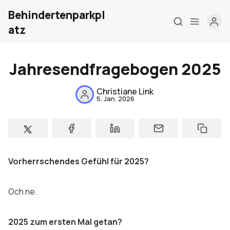
Behindertenparkpl
atz
Jahresendfragebogen 2025
Christiane Link
5. Jan. 2026
Home
Über mich
Vorherrschendes Gefühl für 2025?
Meine Firma
London Barrierefrei
Och ne.
Kontakt
2025 zum ersten Mal getan?